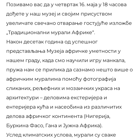
Позивамо вас да у четвртак 16. маја у 18 часова
дођете у наш музеј и својим присуством
увеличате свечано отварање гостујуће изложбе
„Традиционални мурали Африке“.
Након десетак година од успешног
представљања Музеја афричке уметности у
нашем граду, када смо научили игру манкала,
пружа нам се прилика да сазнамо нешто више о
афричким муралима помоћу фотографија
сликаних, рељефних и мозаичких украса на
архитектури – деловима екстеријера и
ентеријера кућа и насеобина из различитих
делова афричког континента (Нигерија,
Буркина Фасо, Гана и Јужна Африка).
Услед климатских услова, мурали су свакe