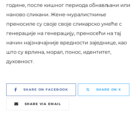
године, после кишног периода обнављани или
наново сликани. Жене-муралисткиње
преносиле су своје своје сликарско умеће с
генерације на генерацију, преносећи на тај
начин најзначајније вредности заједнице, као
што су врлина, морал, понос, идентитет,
духовност.
SHARE ON FACEBOOK
SHARE ON X
SHARE VIA EMAIL