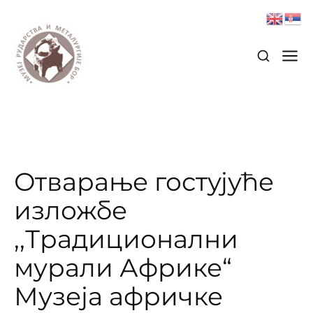
Отварање гостујуће
изложбе
,,Традиционални
мурали Африке“
Музеја афричке