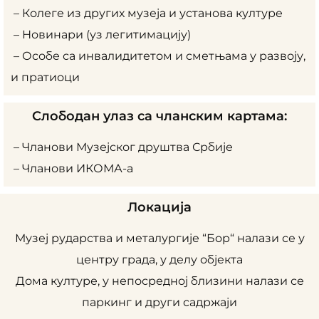
– Колеге из других музеја и установа културе
– Новинари (уз легитимацију)
– Особе са инвалидитетом и сметњама у развоју,
и пратиоци
Слободан улаз са чланским картама:
– Чланови Музејског друштва Србије
– Чланови ИКОМА-а
Локација
Музеј рударства и металургије “Бор“ налази се у
центру града, у делу објекта
Дома културе, у непосредној близини налази се
паркинг и други садржаји