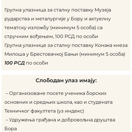
Групна улазница за сталну поставку Музеја
рударства и металургије у Бору и актуелну
тематску изложбу (минимум 5 особа) са
стручним вођењем, 100 РСД по особи
Групна улазнице за сталну поставку Конака кнеза
Милоша у Брестовачкој Бањи (минимум 5 особа)
100 РСД
по особи
Слободан улаз имају:
– Организоване посете ученика борских
основних и средњих школа, као и студената
Техничког факултета (уз индекс)
– Удружења грађана и добровољна друштва
Бора