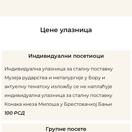
Цене улазница
Индивидуални посетиоци
Индивидуална улазница за сталну поставку
Музеја рударства и металургије у Бору и
актуелну тематску изложбу се не наплаћује
индивидуална улазница за сталну поставку
Конака кнеза Милоша у Брестовачкој Бањи
100 РСД
Групне посете