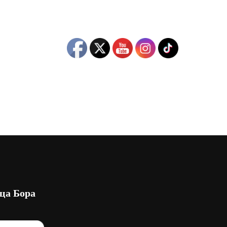
ца Бора