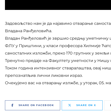
Задовољство нам је да најавимо отварање самост
Владана Ранђеловића.
Владан Ранђеловић је звршио средњу уметничку ш
ФЛУ у Приштини, у класи професора Хилмије Ћатови
самосталних изложби, преко 170 групних у земљи и
Тренутно предаје на Факултету уметности у Нишу
Током година интензивног стваралаштва, овај ниш
препознатљив лични ликовни израз.
Очекујемо вас на отварању излжбе, у уторак, 05. ма
SHARE ON FACEBOOK
SHARE ON X