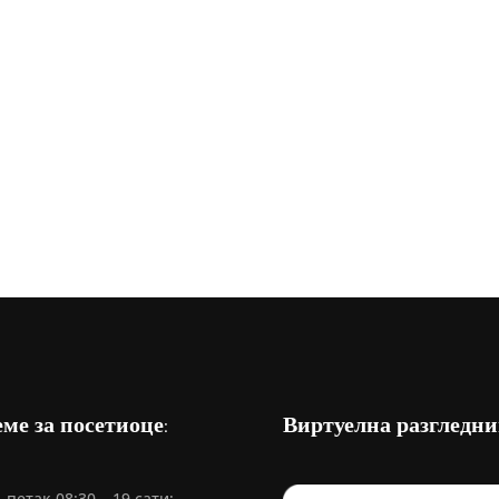
ме за посетиоце:
Виртуелна разгледни
петак 08:30 – 19 сати;