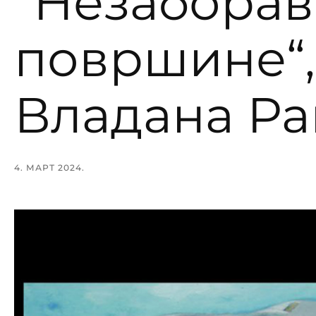
“Незабора
површине“,
Владана Ра
4. МАРТ 2024.