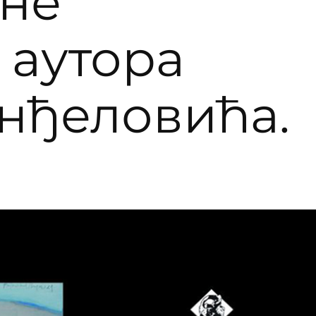
вне
 аутора
нђеловића.