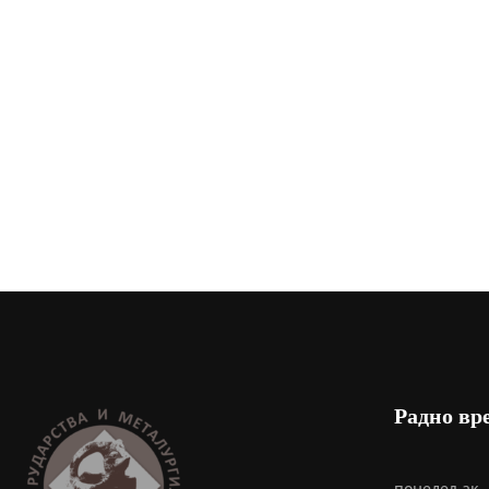
Радно вре
понедељак – 