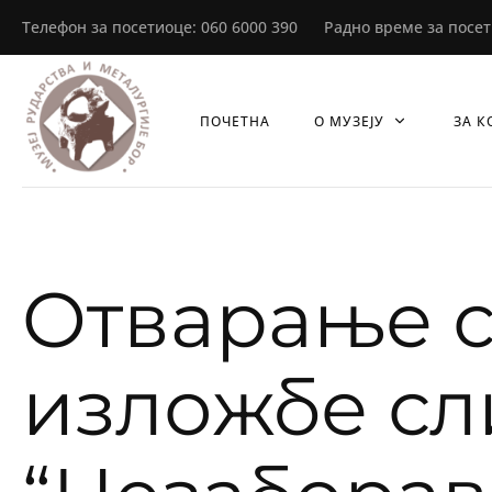
Телефон за посетиоце: 060 6000 390 Радно време за посетиоц
ПОЧЕТНА
О МУЗЕЈУ
ЗА К
Oтварање 
изложбе сл