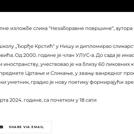
алне изложбе слика “Незаборавне површине“, аутора
колу ,,Ђорђе Крстић“ у Нишу и дипломирао сликарс
ћа. Од 2000. године је члан УЛУС-а. До сада је имао
 иностранству, учествовао је на близу 60 ликовних к
 предмете Цртање и Сликање, у звању ванредног про
ки уметник, градио је нову поетику формирајући зре
рта 2024. године, са почетком у 18 сати
SHARE VIA EMAIL