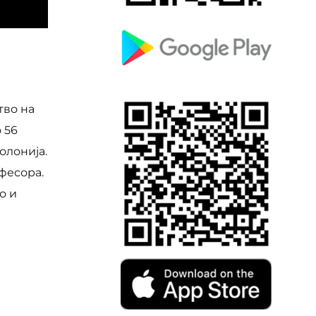
тво на
 56
олонија.
фесора.
о и