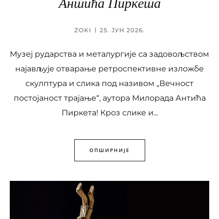
Антића Пиркета
ZOKI
25. ЈУН 2026.
Музеј рударства и металургије са задовољством
најављује отварање ретроспективне изложбе
скулптура и слика под називом „Вечност
постојаност трајање“, аутора Милорада Антића
Пиркета! Кроз слике и...
ОПШИРНИЈЕ