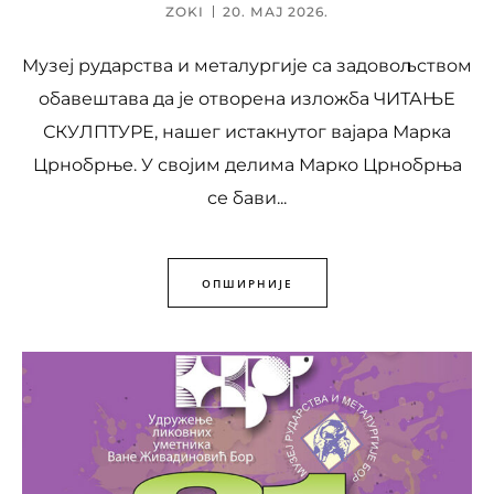
ZOKI
20. МАЈ 2026.
Музеј рударства и металургије са задовољством
обавештава да је отворена изложба ЧИТАЊЕ
СКУЛПТУРЕ, нашег истакнутог вајара Марка
Црнобрње. У својим делима Марко Црнобрња
се бави...
ОПШИРНИЈЕ