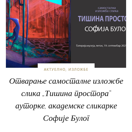
АКТУЕЛНО
ИЗЛОЖБЕ
Отварање самосталне изложбе
слика „Тишина простора“
ауторке, академске сликарке
Софије Булог