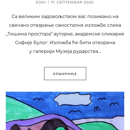
ZOKI
17. СЕПТЕМБАР 2025.
Са великим задовољством вас позивамо на
свечано отварање самосталне изложбе слика
„Тишина простора“ ауторке, академске сликарке
Софије Булог. Изложба ће бити отворена
у галерији Музеја рударства...
ОПШИРНИЈЕ