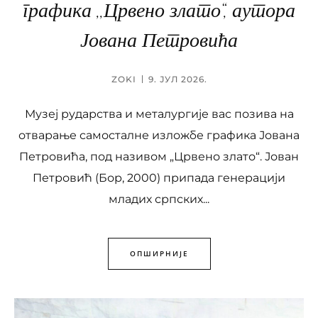
графика ,,Црвено злато“, аутора
Јована Петровића
ZOKI
9. ЈУЛ 2026.
Музеј рударства и металургије вас позива на
отварање самосталне изложбе графика Јована
Петровића, под називом „Црвено злато“. Јован
Петровић (Бор, 2000) припада генерацији
младих српских...
ОПШИРНИЈЕ