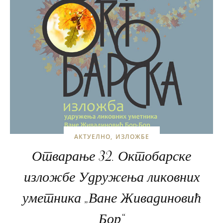
АКТУЕЛНО
ИЗЛОЖБЕ
Отварање 32. Октобарске
изложбе Удружења ликовних
уметника „Ване Живадиновић
Бор“