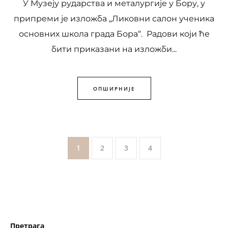
У Музеју рударства и металургије у Бору, у
припреми је изложба „Ликовни салон ученика
основних школа града Бора“. Радови који ће
бити приказани на изложби...
ОПШИРНИЈЕ
1
2
3
4
Претрага