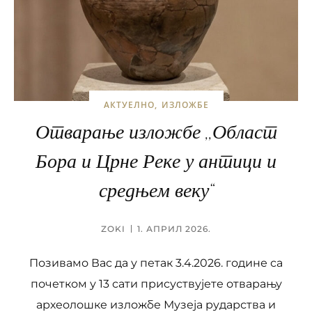
АКТУЕЛНО
ИЗЛОЖБЕ
Отварање изложбе ,,Област
Бора и Црне Реке у антици и
средњем веку“
ZOKI
1. АПРИЛ 2026.
Позивамо Вас да у петак 3.4.2026. године са
почетком у 13 сати присуствујете отварању
археолошке изложбе Музеја рударства и