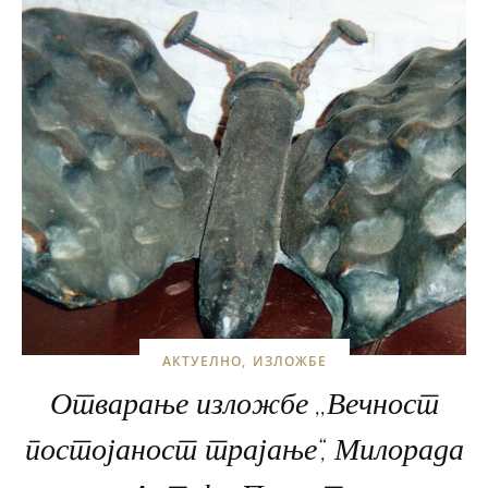
АКТУЕЛНО
ИЗЛОЖБЕ
Отварање изложбе ,,Вечност
постојаност трајање“, Милорада